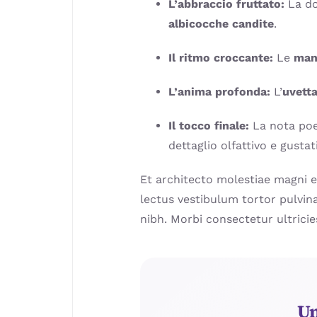
L’abbraccio fruttato:
La do
albicocche candite
.
Il ritmo croccante:
Le
man
L’anima profonda:
L’
uvett
Il tocco finale:
La nota poe
dettaglio olfattivo e gusta
Et architecto molestiae magni e
lectus vestibulum tortor pulvina
nibh. Morbi consectetur ultricie
Un