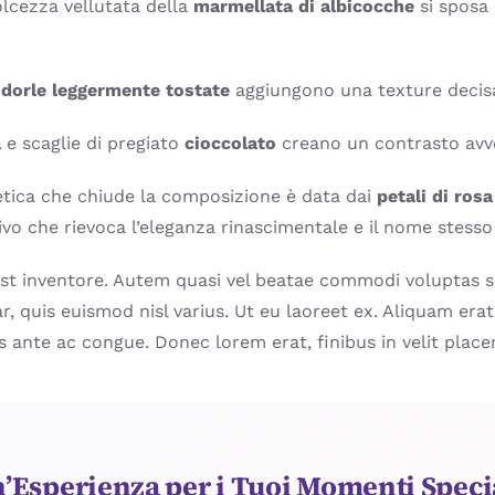
lcezza vellutata della
marmellata di albicocche
si sposa 
dorle leggermente tostate
aggiungono una texture decis
a
e scaglie di pregiato
cioccolato
creano un contrasto avvo
tica che chiude la composizione è data dai
petali di ros
tivo che rievoca l’eleganza rinascimentale e il nome stesso
st inventore. Autem quasi vel beatae commodi voluptas so
r, quis euismod nisl varius. Ut eu laoreet ex. Aliquam erat
s ante ac congue. Donec lorem erat, finibus in velit plac
’Esperienza per i Tuoi Momenti Speci