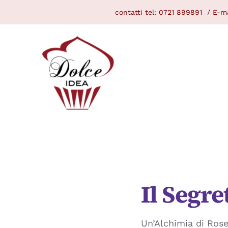
Skip
contatti tel:
0721 899891
/ E-ma
to
content
Il Segre
Un’Alchimia di Rose