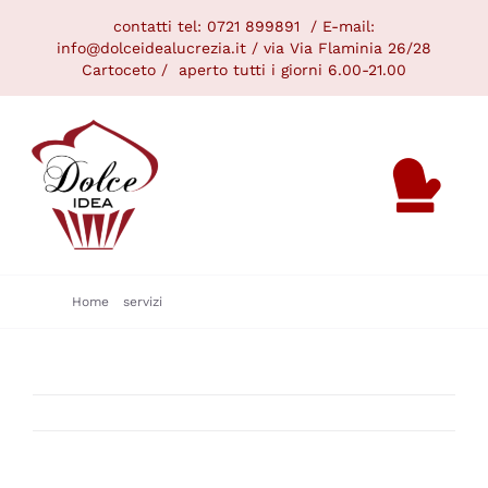
Skip
contatti tel:
0721 899891
/ E-mail:
to
info@dolceidealucrezia.it /
via Via Flaminia 26/28
Cartoceto / aperto tutti i giorni 6.00-21.00
content
Tog
ME
Nav
Home
servizi
Inserisci la descrizione del progetto 2
GALLERY
NOVITÀ
SERVIZI
CONTATTAMI