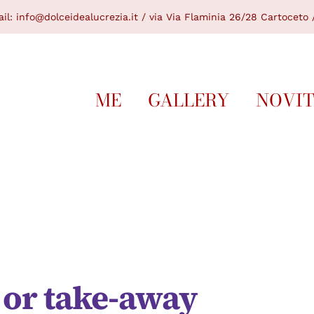
il:
info@dolceidealucrezia.it /
via Via Flaminia 26/28 Cartoceto /
ME
GALLERY
NOVI
 or take-away