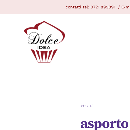
Skip
contatti tel:
0721 899891
/ E-ma
to
content
servizi
asporto