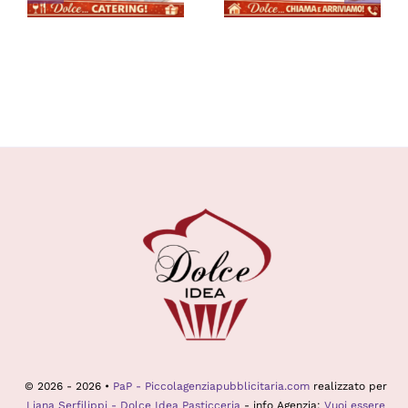
eventi
brioches e
salati
© 2026 - 2026 •
PaP - Piccolagenziapubblicitaria.com
realizzato per
Liana Serfilippi - Dolce Idea Pasticceria
- info Agenzia:
Vuoi essere