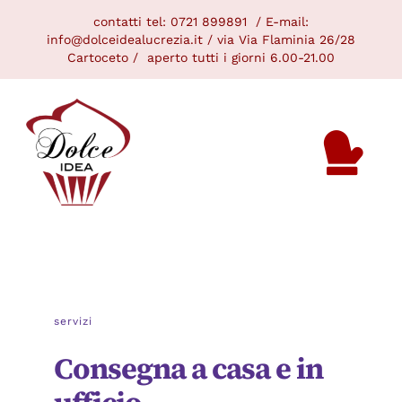
Skip
contatti tel:
0721 899891
/ E-mail:
to
info@dolceidealucrezia.it /
via Via Flaminia 26/28
Cartoceto / aperto tutti i giorni 6.00-21.00
content
Tog
ME
Nav
GALLERY
NOVITÀ
servizi
SERVIZI
Consegna a casa e in
CONTATTAMI