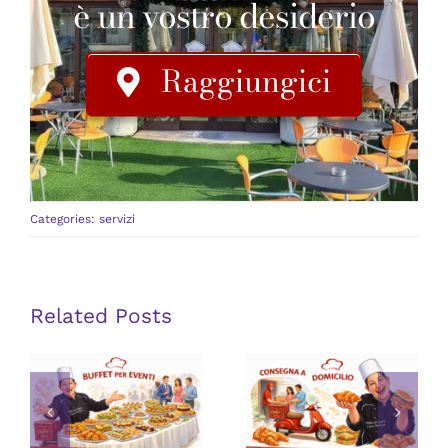
è un vostro desiderio
Raggiungici
Categories:
servizi
Related Posts
Consegna a
Buffet per
domicilio di